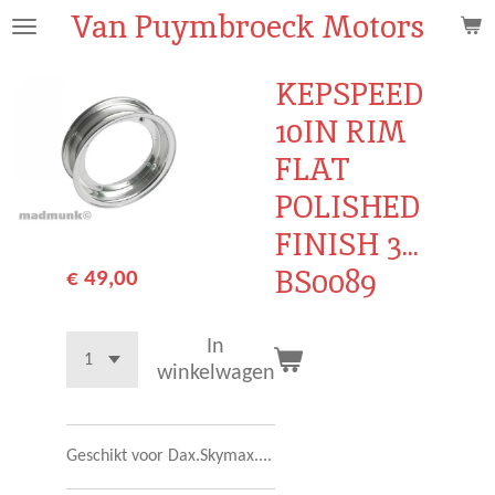
Van Puymbroeck Motors
Ga
direct
naar
KEPSPEED
de
10IN RIM
hoofdinhoud
FLAT
POLISHED
FINISH 3...
BS0089
€ 49,00
In
winkelwagen
Geschikt voor Dax.Skymax....