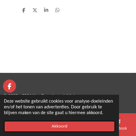
D
D
S
D
e
e
h
e
l
e
a
l
e
l
r
e
n
e
n
F
a
© 2020 - 2026 Van Puymbroeck Motors
c
Deze website gebruikt cookies voor analyse-doeleinden
Powered by
JouwWeb
e
en/of het tonen van advertenties. Door gebruik te
b
blijven maken van de site gaat u hiermee akkoord.
o
o
Akkoord
E-mailadres
Telefoonnummer
Kaart
Facebook
k