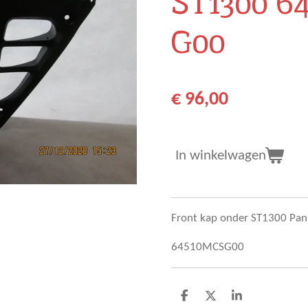
ST1300 6
G00
€ 96,00
In winkelwagen
Front kap onder ST1300 Pa
64510MCSG00
D
D
S