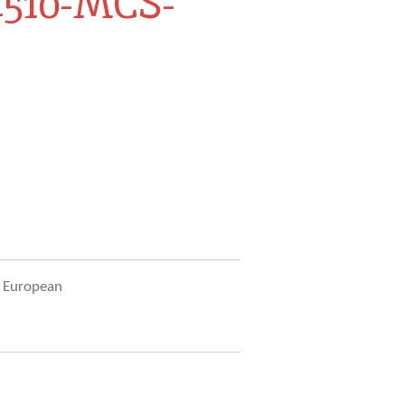
4510-MCS-
n European