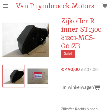
Van Puymbroeck Motors
Ga
direct
naar
Zijkoffer R
de
inner ST1300
hoofdinhoud
81201-MCS-
G01ZB
Sale!
€ 490,00
€ 637,00
In winkelwagen
Zijkoffer Rechts binnen