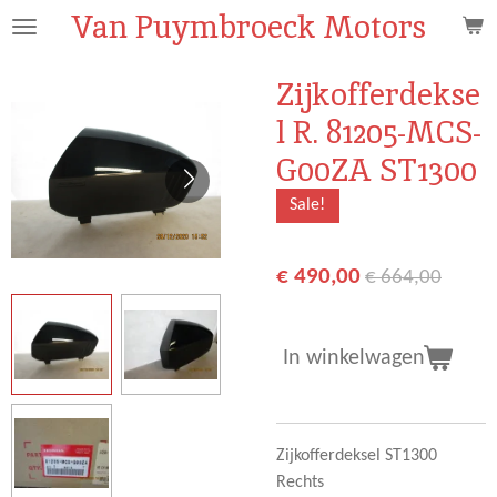
Van Puymbroeck Motors
Ga
direct
naar
Zijkofferdekse
de
l R. 81205-MCS-
hoofdinhoud
G00ZA ST1300
Sale!
€ 490,00
€ 664,00
In winkelwagen
Zijkofferdeksel ST1300
Rechts