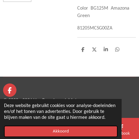
Color BG125M Amazona
Green
81205MCSG00ZA
D
D
S
D
e
e
h
e
l
e
a
l
e
l
r
e
n
e
n
F
a
© 2020 - 2026 Van Puymbroeck Motors
c
Deze website gebruikt cookies voor analyse-doeleinden
Powered by
JouwWeb
e
en/of het tonen van advertenties. Door gebruik te
b
blijven maken van de site gaat u hiermee akkoord.
o
o
Akkoord
E-mailadres
Telefoonnummer
Kaart
Facebook
k