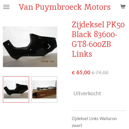
Van Puymbroeck Motors
Ga
direct
naar
Zijdeksel PK50
de
Black 83600-
hoofdinhoud
GT8-600ZB
Links
€ 65,00
€ 79,00
Uitverkocht
Zijdeksel Links Wallaroo
zwart