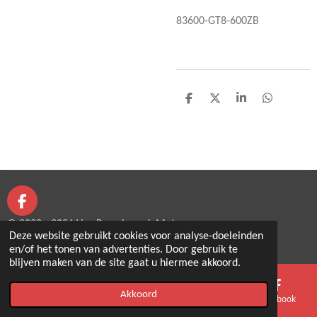
83600-GT8-600ZB
D
D
S
D
e
e
h
e
l
e
a
l
e
l
r
e
n
e
n
F
a
© 2020 - 2026 Van Puymbroeck Motors
c
Deze website gebruikt cookies voor analyse-doeleinden
Powered by
JouwWeb
e
en/of het tonen van advertenties. Door gebruik te
b
blijven maken van de site gaat u hiermee akkoord.
o
o
Akkoord
E-mailadres
Telefoonnummer
Kaart
Facebook
k